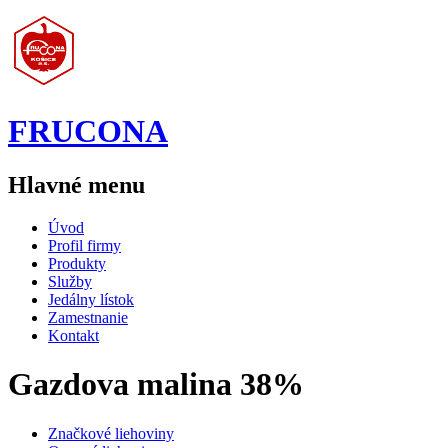
Jump to navigation
FRUCONA
Hlavné menu
Úvod
Profil firmy
Produkty
Služby
Jedálny lístok
Zamestnanie
Kontakt
Gazdova malina 38%
Značkové liehoviny