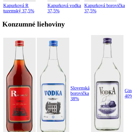
Kapurková R
Kapurková vodka
Kapurková borovička
tuzemský 37,5%
37,5%
37,5%
Konzumné liehoviny
Slovenská
Gin
borovička
40
38%