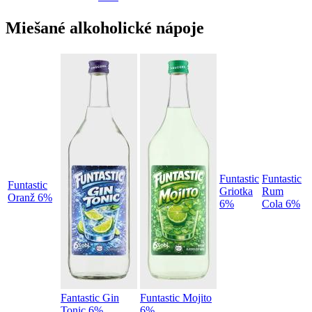
Miešané alkoholické nápoje
Funtastic
Funtastic
Funtastic
Griotka
Rum
Oranž 6%
6%
Cola 6%
Fantastic Gin
Funtastic Mojito
Tonic 6%
6%