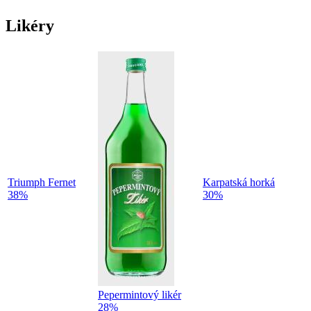
Likéry
Triumph Fernet
Karpatská horká
38%
30%
Pepermintový likér
28%