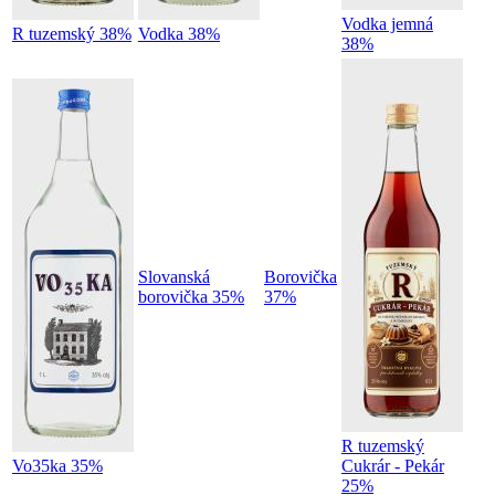
Vodka jemná
R tuzemský 38%
Vodka 38%
38%
Slovanská
Borovička
borovička 35%
37%
R tuzemský
Vo35ka 35%
Cukrár - Pekár
25%