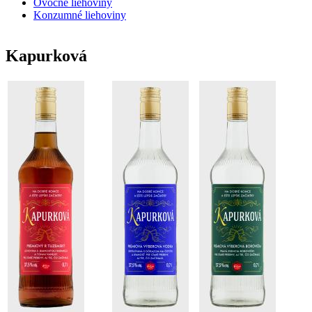
Ovocné liehoviny
Konzumné liehoviny
Kapurková