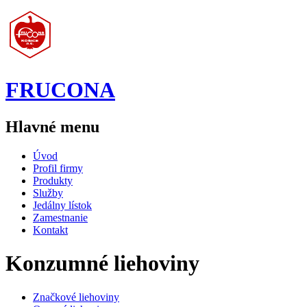
Jump to navigation
FRUCONA
Hlavné menu
Úvod
Profil firmy
Produkty
Služby
Jedálny lístok
Zamestnanie
Kontakt
Konzumné liehoviny
Značkové liehoviny