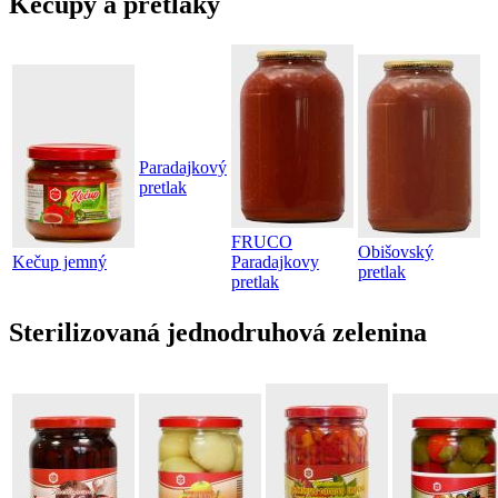
Kečupy a pretlaky
Paradajkový
pretlak
FRUCO
Obišovský
Kečup jemný
Paradajkovy
pretlak
pretlak
Sterilizovaná jednodruhová zelenina