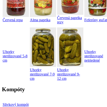
Červená paprika
Červená repa
Alma paprika
Feferóny guľa
rezy
Uhorky
Uhorky
sterilizované 5-8
sterilizované
cm
netriedené
Uhorky
Uhorky
sterilizované 7-9
sterilizované 9-
cm
12 cm
Kompóty
Slivkový kompót