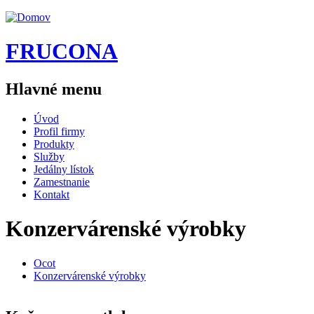
Jump to navigation
FRUCONA
Hlavné menu
Úvod
Profil firmy
Produkty
Služby
Jedálny lístok
Zamestnanie
Kontakt
Konzervárenské výrobky
Ocot
Konzervárenské výrobky